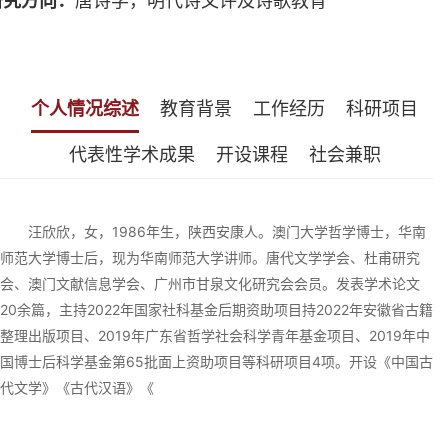
研究方向：
唐诗学，明代诗文评及诗歌教育
个人情况综述
教育背景
工作经历
科研项目
代表性学术成果
开设课程
社会兼职
汪欣欣，女，1986年生，陕西安康人。澳门大学哲学博士，华南
师范大学博士后，现为华南师范大学讲师。唐代文学学会、杜甫研究
会、澳门文献信息学会、广州市甘泉文化研究会会员。发表学术论文
20余篇，主持2022年国家社科基金后期资助项目持2022年安徽省古籍
整理出版项目、2019年广东省哲学社会科学青年基金项目、2019年中
国博士后科学基金第65批面上资助项目等科研项目4项。开设《中国古
代文学》《古代汉语》《