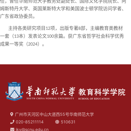
任，曾任华南师范大学教务处副处长、国际文化学院院长、阿
姆斯特丹大学、英国莱斯特大学和美国波士顿学院访问学者、
广东省政协委员。
主持各类研究项目
项，出版专著
部，主编教育类教材
12
8
一套（
本）发表论文
余篇。获广东省哲学社会科学优秀
13
100
成果一等奖（
）。
2024
广州市天河区中山大道西55号华南师范大学
020-85211114
510631
jky@scnu.edu.cn