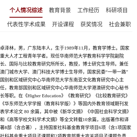
个人情况综述
教育背景
工作经历
科研项目
代表性学术成果
开设课程
获奖情况
社会兼职
卓泽林，男，广东陆丰人，生于
1989
年
11
月，教育学博士。
国家
重大人才工程青年学者。
现任华南师范大学教育科学学院
副院
长、
国际与比较教育研究所所长，教授，博士研究生导师
。
兼任
澳门城市大学
、
澳门科技大学
博士生导师
，
国家民委
“
一带一路
”
国别和区域研究中心华南师范大学东南亚
文化教育
研究中心主
任，教育部国别和区域研究中心华南师范大学港澳研究中心秘书
长等职。在《
Higher Education
》《教育研究》
《
比较教育研究
》
《
华东师范大学学报（教育科学版）
》
等国内外教育领域期刊发
表学术论文
80
余篇，
其中
被《新华文摘》《中国社会科学文摘》
和《
高等学校文科学术文摘
》
等
全文转载
10
余篇，出版著作和译
著
部
（
含合著
）
，主持国家社科基金教育学项目
6
项（含
1
项国家
8
社科基金重大项目
子课题
和
2
项教育部重大攻关项目子课题负责