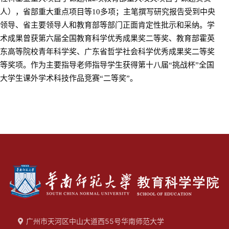
人），
省部重大
重点项目等
10
多
项；主笔撰写研究报告受到
中央
领导、
省主要领导人
和教育部等部门正面
肯定性批示
和采纳
。
学
术成果
曾获第六届全国教育科学优秀成果奖二等奖、
教育部
霍英
东高等院校青年科学奖
、
广东省哲学社会科学优秀成果奖二等奖
等奖项
。
作为主要指导老师
指导
学生
获得第十八届
“
挑战杯
”
全国
大学生课外学术科技作品竞赛
“
二等奖
”
。
广州市天河区中山大道西55号华南师范大学