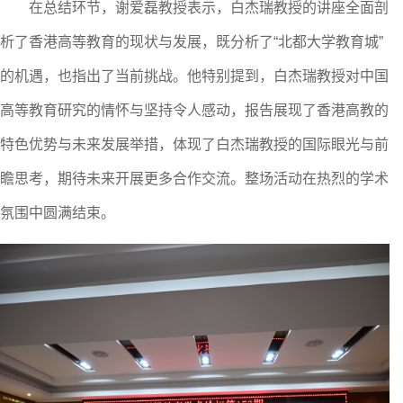
在总结环节，
谢爱磊
教授表示，白杰瑞
教授
的讲座全面剖
析了
香港
高等教育的现状与发展，既分析了
“北都大学教育城”
的机遇，也指出了当前挑战。他特别提到，白杰瑞教授
对中国
高等教育研究的情怀与坚持令人感动，
报告展现了
香港
高教的
特色优势与未来发展举措，体现了白杰瑞教授
的国际眼光与
前
瞻思考，期待未来开展更多合作交流。整场活动在热烈的学术
氛围中圆满结束。