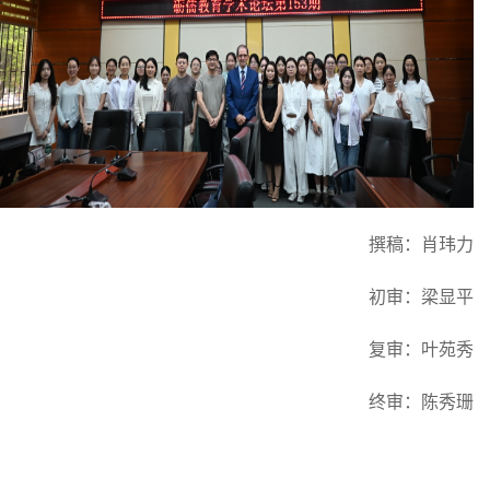
撰稿：
肖玮力
初审：
梁显平
复审：
叶苑秀
终审：
陈秀珊