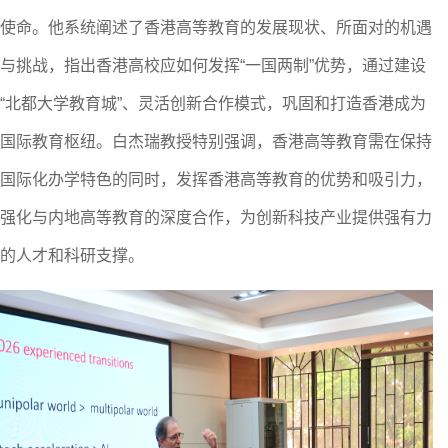
使命。他系统阐述了
香港高等教育的发展现状、所面对的机遇
与挑战，指出香港
高校
应
如何发挥
“一国两制”优势，通过
建设
“
北都大学教育城
”、
灵活
创新
合作模式
，
巩固和打造香港成为
国际教育枢纽。白杰瑞教授特别强调，
香港
高等教育需在保持
国际化办学特色的同时，
发挥香港高等教育的优势和吸引力，
强化与内地
高等教育
的深度
合作
，
为创新科技产业提供强有力
的人才和科研支撑
。