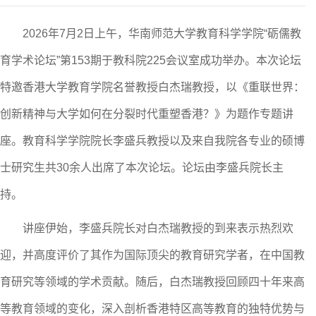
202
6
年
7
月
2
日上午，华南师范大学教育科学学院“砺儒教
育学术论坛”第
153
期于教科院
225
会议室成功举办。本次论坛
特邀
香港
大学
教育学院名誉教授白杰瑞
教授，以《
重联世界：
创新精神与大学如何在分裂时代重塑香港？
》为题作专题讲
座。教育科学学院院长
李盛兵
教授以及来自我院各专业的硕博
士研究生共
30
余人出席了本次论坛。论坛由
李盛兵院长
主
持。
讲座伊始，李盛兵院长对白杰瑞教授的到来表示热烈欢
迎，并高度评价了其
作为国际顶尖的教育研究学者，
在
中国教
育研究
等领域的学术贡献。随后，白杰瑞教授
回顾四十年来高
等教育领域的变化，
深入剖析
香港
特区高等教育的独特
优势
与