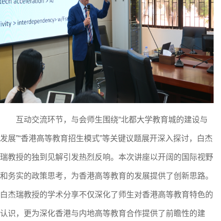
互动交流环节，与会师生围绕
“北都大学教育城
的建设与
发展
”“
香港高等教育招生模式
”等关键议题展开深入探讨，白杰
瑞教授的独到见解引发热烈反响。本次讲座以开阔的国际视野
和务实的政策思考，为
香港高等教育的发展
提供了创新思路。
白杰瑞教授的学术分享不仅深化了师生对
香港
高等教育特色的
认识，更为
深化香港与内地高等教育合作
提供了前瞻性的
建