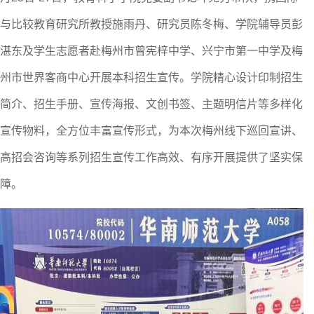
与比较教育研究所教
授
施雨丹
、
研究员陈冬梅
、学院辅导员彭
湛东及学生志愿者
赴
梅州市曾宪梓中学、兴宁市第一中学及梅
州市世界客商中心开展本科招生宣传。
学院精心设计印制招生
简介、招生手册、宣传海报、文创书签、主题明信片等多样化
宣传物料，全方位丰富宣传形式，为本次梅州线下
巡回宣讲
、
高招会咨询等系列招生宣传工作高效、有序开展提供了坚实保
障。