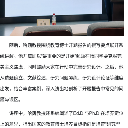
随后，哈巍教授围绕教育博士开题报告的撰写要点展开系
统讲解。
他开篇即以
“最重要的是开始”勉励在场同学
要
克服完
美主义焦虑，
同时
鼓励大家在行动中完善研究设计。
之后，
他
从选题确立、文献综述、研究问题凝练、研究设计论证等维度
出发，结合丰富案例，深入
浅出地
剖析了开题报告中常见的问
题与误区。
讲座中，
哈巍教授
还
系统阐述了
Ed.D.与Ph.D.在培养定位
上的差异，指出
国家的
教育博士培养目标
指向是培育
“研究型