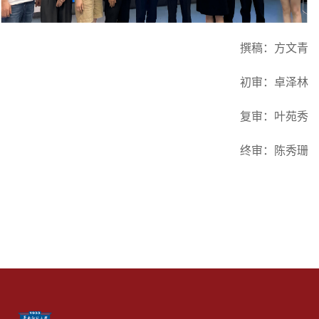
撰稿：方文青
初审：卓泽林
复审：叶苑秀
终审：陈秀珊