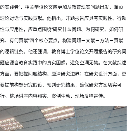
的实践者”
，
相关学位
论文应更加从教育现实问题出发，兼顾
理论对话与实践贡献。他
指出
，开题报告应具有实践性、行动
性与应用性，应
重点
围绕
“研究什么问题、为何研究、如何研
究、有何贡献”四个核心
要点
，构建问题
－
文献
－
方法
－
贡献
的逻辑链条。他
还强调
，教育博士学位论文开题报告
的
研究问
题应源自教育实践中的真实困惑，避免空洞无物。在文献综述
方面，要把握问题结构、厘清研究边界；在研究设计方面，
更
要
提前构想研究假设、预判研究结果，确保研究方案切实可
行。整场讲座内容翔实、案例生动，现场反响
甚佳
。