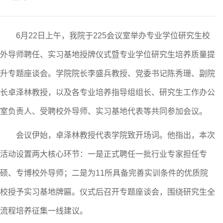
6
月
22
日上午，我院于
225
会议室举办
专业学位研究生
校
外导师聘任、实习基地授牌
仪式
暨专业学位研究生培养质量提
升专题座谈会。学院院长李盛兵教授、党委书记陈秀珊、副院
长卓泽林教授，以及各专业培养指导组组长、研究生工作办公
室负责人、受聘校外导师、实习基地代表等
共同
参加会议。
会议伊始，卓泽林教授代表学院致开场
词
。他指出，本次
活动设置两大核心环节：一是正式聘任一批行业专家担任专
硕、专博校外导师；二是为
11
所具备完善实训条件的优质院
校授予实习基地牌匾。仪式后召开专题座谈会，围绕研究生全
流程培养征集一线建议。