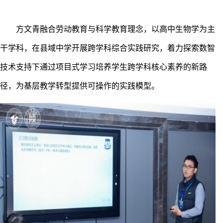
方文青融合劳动教育与科学教育理念，以高中生物学为主
干学科，在县域中学开展跨学科综合实践研究，着力探索数智
技术支持下通过项目式学习培养学生跨学科核心素养的新路
径，为基层教学转型提供可操作的实践模型。