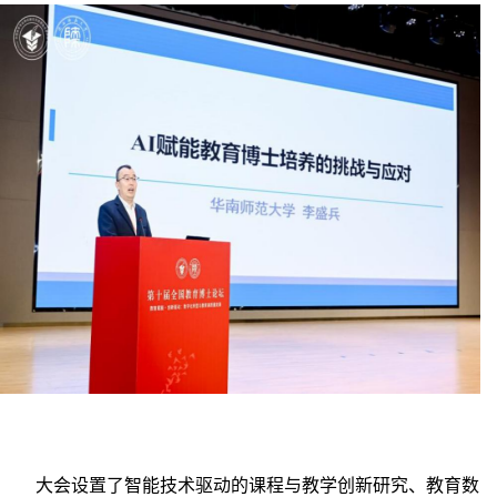
大会设置了智能技术驱动的课程与教学创新研究、教育数