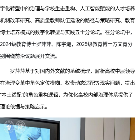
字化转型中的治理与学校生态重构、人工智能赋能的人才培养
机制改革研究、高质量教师队伍建设的路径与策略研究、教育
博士培养模式的数字化转型与实践五个分论坛。
在分论坛中，
2024级教育博士罗萍萍、陈宇瀚，2025级教育博士方文青分
别围绕前沿议题展开交流。
罗萍萍基于对国内外文献的系统梳理，解析高校中层领导
在治理变革中角色定位模糊、权责动态适配等现实问题，提出
“本土适配”的角色重构逻辑，为优化高校内部治理体系提供了
理论依据与策略启示。